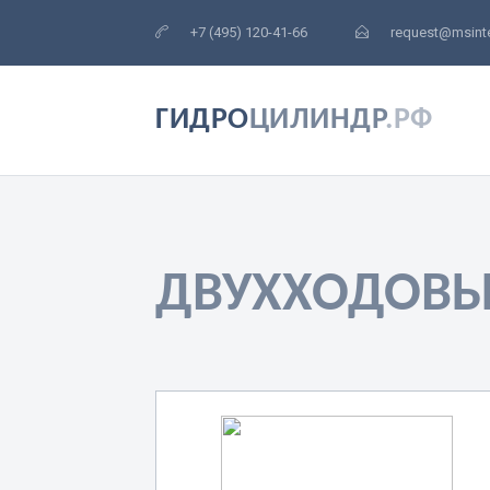
+7 (495) 120-41-66
request@msinte
ГИДРО
ЦИЛИНДР
.РФ
ДВУХХОДОВЫ