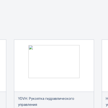
YDVH. Рукоятка гидравлического
H
управления
у