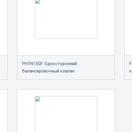
PH1N15GF. Односторонний
F
балансировочный клапан
к